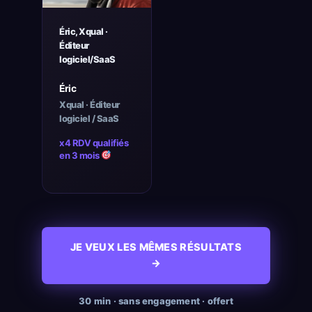
Éric, Xqual ·
Éditeur
logiciel/SaaS
Éric
Xqual · Éditeur
logiciel / SaaS
x4 RDV qualifiés
en 3 mois
JE VEUX LES MÊMES RÉSULTATS
→
30 min · sans engagement · offert