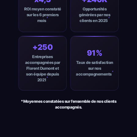
ROI moyen constaté
Opportunités
sur les 6 premiers
générées par nos
*
*
mois
clients en 2025
+250
91%
Entreprises
accompagnées par
Taux de satisfaction
Florent Dumont et
sur nos
*
son équipe depuis
accompagnements
*
2021
*Moyennes constatées sur l’ensemble de nos clients
accompagnés.