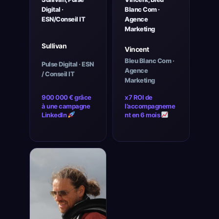
Digital ·
Blanc Com ·
ESN/Conseil IT
Agence
Marketing
Sullivan
Vincent
Bleu Blanc Com ·
Pulse Digital · ESN
Agence
/ Conseil IT
Marketing
900 000 € grâce
x7 ROI de
à une campagne
l’accompagneme
LinkedIn
nt en 6 mois