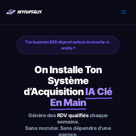
Aller
au
contenu
Ton business B2B dépend surtout du bouche-à-
oreille ?
On Installe Ton
Système
d’Acquisition
IA Clé
En Main
Génère des
RDV qualifiés
chaque
semaine.
Sans recruter. Sans dépendre d’une
agence.