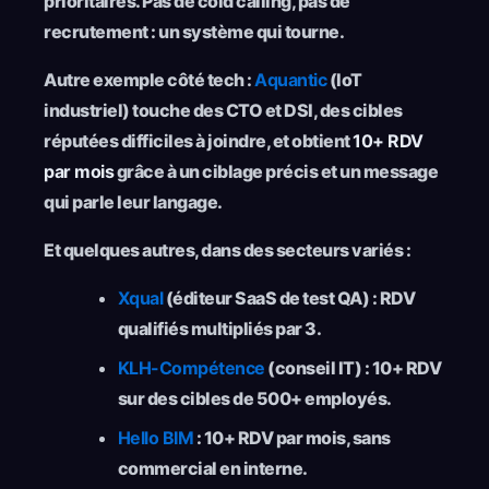
prioritaires. Pas de cold calling, pas de
recrutement : un système qui tourne.
Autre exemple côté tech :
Aquantic
(IoT
industriel) touche des CTO et DSI, des cibles
réputées difficiles à joindre, et obtient
10+ RDV
par mois
grâce à un ciblage précis et un message
qui parle leur langage.
Et quelques autres, dans des secteurs variés :
Xqual
(éditeur SaaS de test QA) : RDV
qualifiés multipliés par 3.
KLH-Compétence
(conseil IT) : 10+ RDV
sur des cibles de 500+ employés.
Hello BIM
: 10+ RDV par mois, sans
commercial en interne.