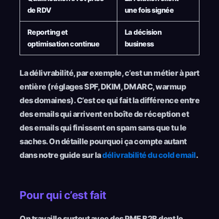
de RDV
une fois signée
Reporting et
La décision
optimisation continue
business
La délivrabilité, par exemple, c’est un métier à part
entière (réglages SPF, DKIM, DMARC, warmup
des domaines). C’est ce qui fait la différence entre
des emails qui arrivent en boîte de réception et
des emails qui finissent en spam sans que tu le
saches. On détaille pourquoi ça compte autant
dans notre guide sur la
délivrabilité du cold email
.
Pour qui c’est fait
On travaille surtout avec des PME B2B dont le