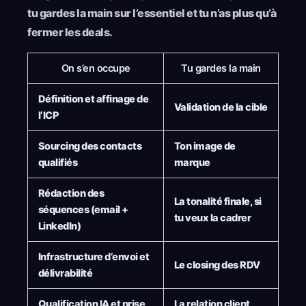
tu gardes la main sur l’essentiel et tu n’as plus qu’à
fermer les deals.
On s’en occupe
Tu gardes la main
Définition et affinage de
Validation de la cible
l’ICP
Sourcing des contacts
Ton image de
qualifiés
marque
Rédaction des
La tonalité finale, si
séquences (email +
tu veux la cadrer
LinkedIn)
Infrastructure d’envoi et
Le closing des RDV
délivrabilité
Qualification IA et prise
La relation client