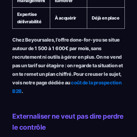
management
turnover
Expertise
À acquérir
Déjà en place
délivrabilité
Chez Beyoursales, l’offre done-for-you se situe
autour de
1 500 à 1 600€ par mois
, sans
recrutement ni outils à gérer en plus. On ne vend
pas un tarif sur étagère : on regarde ta situation et
on te remet un plan chiffré. Pour creuser le sujet,
vois notre page dédiée au
coût de la prospection
B2B
.
Externaliser ne veut pas dire perdre
le contrôle