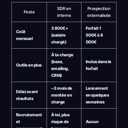
SDR en
Prospection
Poste
interne
externalisée
3 800€+
Forfait 1
Coût
(salaire
500€ à 8
mensuel
chargé)
000€
À ta charge
(base,
Inclus dans le
Outils en plus
emailing,
forfait
CRM)
~3 mois de
Lancement
Délai avant
montée en
en quelques
résultats
charge
semaines
Recrutement
À toi, plus
et
risque de
Aucun