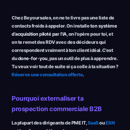
Chez Beyoursales, on ne te livre pas une liste de
contacts froids à appeler. On installe
ton système
d’acquisition piloté par l’IA
, on l’opère pour toi, et
on te remet des RDV avec des décideurs qui
correspondent vraiment à ton client idéal. C’est
du
done-for-you
, pas un outil de plus à apprendre.
Tu veux voir tout de suite si ça colle à ta situation ?
Réserve une consultation offerte
.
Pourquoi externaliser ta
prospection commerciale B2B
La plupart des dirigeants de PME IT,
SaaS
ou
ESN