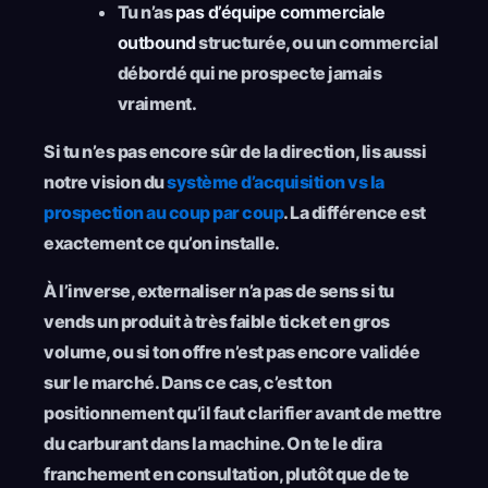
Tu n’as
pas d’équipe commerciale
outbound
structurée, ou un commercial
débordé qui ne prospecte jamais
vraiment.
Si tu n’es pas encore sûr de la direction, lis aussi
notre vision du
système d’acquisition vs la
prospection au coup par coup
. La différence est
exactement ce qu’on installe.
À l’inverse, externaliser n’a pas de sens si tu
vends un produit à très faible ticket en gros
volume, ou si ton offre n’est pas encore validée
sur le marché. Dans ce cas, c’est ton
positionnement qu’il faut clarifier avant de mettre
du carburant dans la machine. On te le dira
franchement en consultation, plutôt que de te