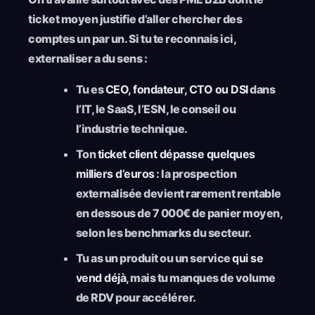
ticket moyen justifie d’aller chercher des
comptes un par un. Si tu te reconnais ici,
externaliser a du sens :
Tu es
CEO, fondateur, CTO ou DSI
dans
l’IT, le SaaS, l’ESN, le conseil ou
l’industrie technique.
Ton
ticket client dépasse quelques
milliers d’euros
: la prospection
externalisée devient rarement rentable
en dessous de 7 000€ de panier moyen,
selon les benchmarks du secteur.
Tu as un produit ou un service
qui se
vend déjà
, mais tu manques de volume
de RDV pour accélérer.