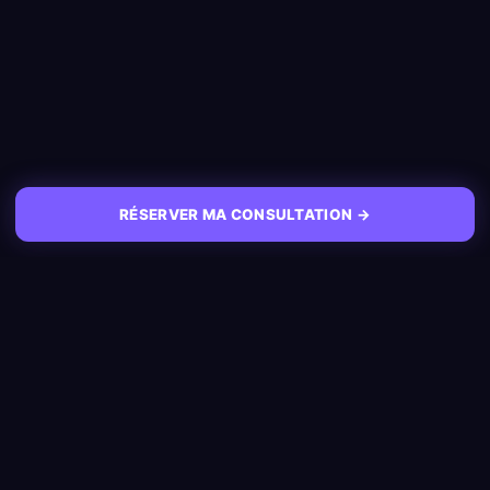
RÉSERVER MA CONSULTATION →
NAVIGATION
Accueil
L'agence de prospection B2B
qui remplit ton agenda de
Cas Clients