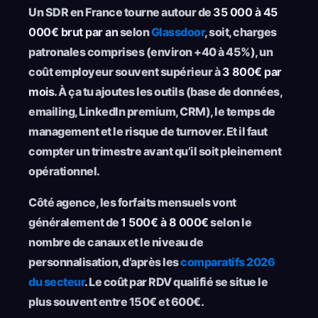
Un SDR en France tourne autour de
35 000 à 45
000€ brut par an
selon
Glassdoor
, soit, charges
patronales comprises (environ +40 à 45%), un
coût employeur souvent supérieur à
3 800€ par
mois
. À ça tu ajoutes les outils (base de données,
emailing, LinkedIn premium, CRM), le temps de
management et le risque de turnover. Et il faut
compter un trimestre avant qu’il soit pleinement
opérationnel.
Côté agence, les forfaits mensuels vont
généralement de
1 500€ à 8 000€
selon le
nombre de canaux et le niveau de
personnalisation, d’après les
comparatifs 2026
du secteur
. Le coût par RDV qualifié se situe le
plus souvent entre 150€ et 600€.