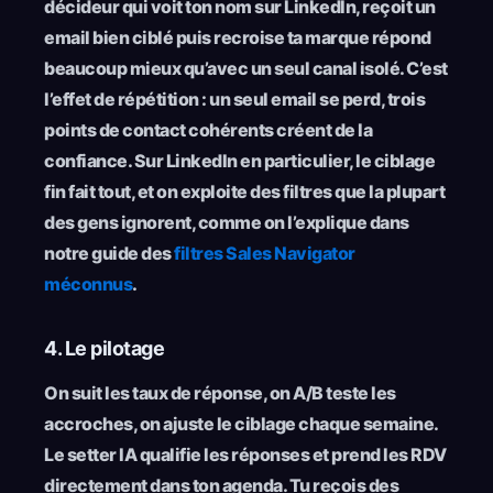
décideur qui voit ton nom sur LinkedIn, reçoit un
email bien ciblé puis recroise ta marque répond
beaucoup mieux qu’avec un seul canal isolé. C’est
l’effet de répétition : un seul email se perd, trois
points de contact cohérents créent de la
confiance. Sur LinkedIn en particulier, le ciblage
fin fait tout, et on exploite des filtres que la plupart
des gens ignorent, comme on l’explique dans
notre guide des
filtres Sales Navigator
méconnus
.
4. Le pilotage
On suit les taux de réponse, on A/B teste les
accroches, on ajuste le ciblage chaque semaine.
Le setter IA qualifie les réponses et prend les RDV
directement dans ton agenda. Tu reçois des