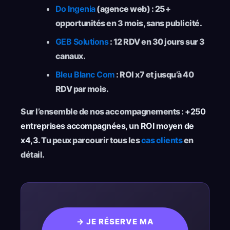
Do Ingenia
(agence web) : 25+
opportunités en 3 mois, sans publicité.
GEB Solutions
: 12 RDV en 30 jours sur 3
canaux.
Bleu Blanc Com
: ROI x7 et jusqu’à 40
RDV par mois.
Sur l’ensemble de nos accompagnements :
+250
entreprises accompagnées, un ROI moyen de
x4,3
. Tu peux parcourir tous les
cas clients
en
détail.
→ JE RÉSERVE MA