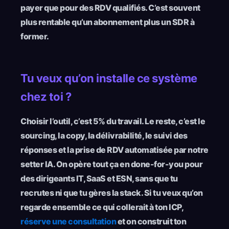
payer que pour des RDV qualifiés. C’est souvent
plus rentable qu’un abonnement plus un SDR à
former.
Tu veux qu’on installe ce système
chez toi ?
Choisir l’outil, c’est 5% du travail. Le reste, c’est le
sourcing, la copy, la délivrabilité, le suivi des
réponses et la prise de RDV automatisée par notre
setter IA. On opère tout ça en done-for-you pour
des dirigeants IT, SaaS et ESN, sans que tu
recrutes ni que tu gères la stack. Si tu veux qu’on
regarde ensemble ce qui collerait à ton ICP,
réserve une consultation
et on construit ton