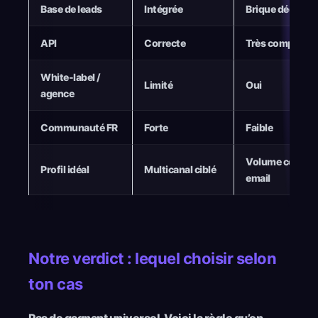
Base de leads
Intégrée
Brique dédiée
API
Correcte
Très complète
White-label /
Limité
Oui
agence
Communauté FR
Forte
Faible
Volume cold
Profil idéal
Multicanal ciblé
email
Notre verdict : lequel choisir selon
ton cas
Pas de gagnant universel. Voici la règle qu’on