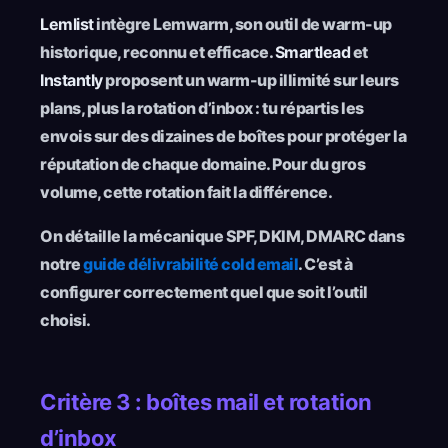
Lemlist
intègre Lemwarm, son outil de warm-up
historique, reconnu et efficace.
Smartlead
et
Instantly
proposent un warm-up illimité sur leurs
plans, plus la rotation d’inbox : tu répartis les
envois sur des dizaines de boîtes pour protéger la
réputation de chaque domaine. Pour du gros
volume, cette rotation fait la différence.
On détaille la mécanique SPF, DKIM, DMARC dans
notre
guide délivrabilité cold email
. C’est à
configurer correctement quel que soit l’outil
choisi.
Critère 3 : boîtes mail et rotation
d’inbox