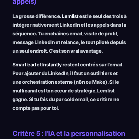
appels)
La grosse différence.
Lemlist
est le seul des trois à
intégrer nativement LinkedIn et les appels dans la
séquence. Tu enchaînes email, visite de profil,
message LinkedIn et relance, le tout piloté depuis
un seul endroit. C’est son vrai avantage.
Smartlead
et
Instantly
restent centrés sur l’email.
Pour ajouter du LinkedIn, il faut un outil tiers et
une orchestration externe (n8n ou Make). Si le
multicanal est ton cœur de stratégie, Lemlist
gagne. Si tu fais du pur cold email, ce critère ne
compte pas pour toi.
Critère 5 : l’IA et la personnalisation