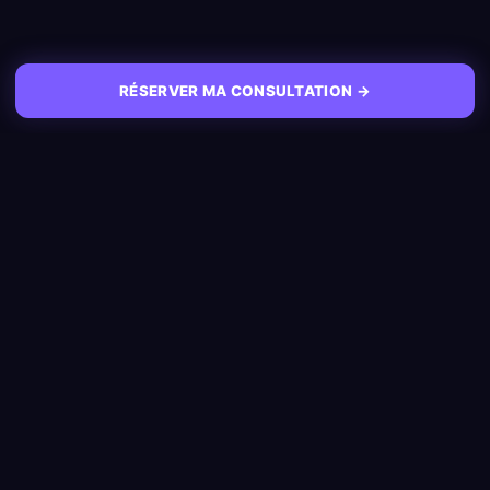
RÉSERVER MA CONSULTATION →
NAVIGATION
Accueil
L'agence de prospection B2B
qui remplit ton agenda de
Cas Clients
rendez-vous qualifiés.
Blogs
in