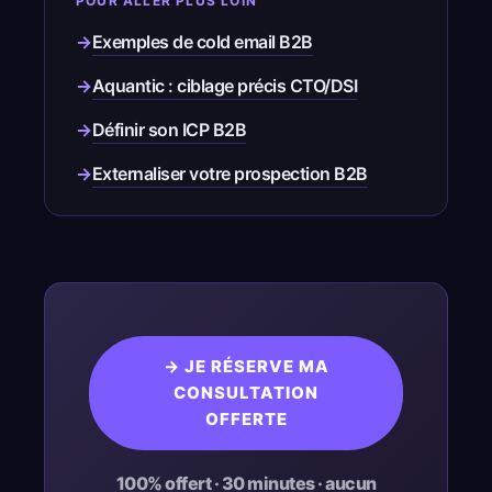
POUR ALLER PLUS LOIN
→
Exemples de cold email B2B
→
Aquantic : ciblage précis CTO/DSI
→
Définir son ICP B2B
→
Externaliser votre prospection B2B
→ JE RÉSERVE MA
CONSULTATION
OFFERTE
100% offert · 30 minutes · aucun