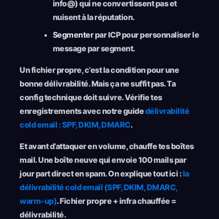
info@) qui ne convertissent pas et
nuisent à la réputation.
Segmenter
par ICP pour personnaliser le
message par segment.
Un fichier propre, c’est la condition pour une
bonne délivrabilité. Mais ça ne suffit pas. Ta
config technique doit suivre. Vérifie tes
enregistrements avec notre guide
délivrabilité
cold email : SPF, DKIM, DMARC
.
Et avant d’attaquer en volume, chauffe tes boîtes
mail. Une boîte neuve qui envoie 100 mails par
jour part direct en spam. On explique tout ici :
la
délivrabilité cold email (SPF, DKIM, DMARC,
warm-up)
. Fichier propre + infra chauffée =
délivrabilité.