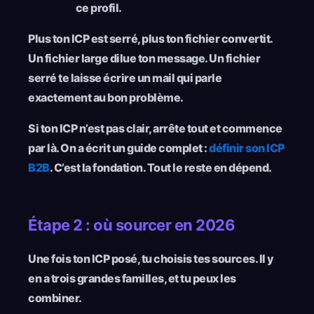
ce profil.
Plus ton ICP est serré, plus ton fichier convertit.
Un fichier large dilue ton message. Un fichier
serré te laisse écrire un mail qui parle
exactement au bon problème.
Si ton ICP n’est pas clair, arrête tout et commence
par là. On a écrit un guide complet :
définir son ICP
B2B
. C’est la fondation. Tout le reste en dépend.
Étape 2 : où sourcer en 2026
Une fois ton ICP posé, tu choisis tes sources. Il y
en a trois grandes familles, et tu peux les
combiner.