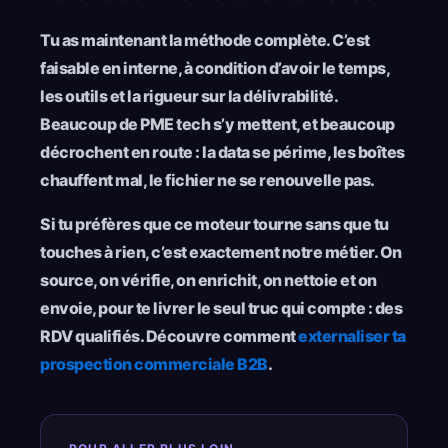
Tu as maintenant la méthode complète. C’est
faisable en interne, à condition d’avoir le temps,
les outils et la rigueur sur la délivrabilité.
Beaucoup de PME tech s’y mettent, et beaucoup
décrochent en route : la data se périme, les boîtes
chauffent mal, le fichier ne se renouvelle pas.
Si tu préfères que ce moteur tourne sans que tu
touches à rien, c’est exactement notre métier. On
source, on vérifie, on enrichit, on nettoie et on
envoie, pour te livrer le seul truc qui compte : des
RDV qualifiés. Découvre comment
externaliser ta
prospection commerciale B2B
.